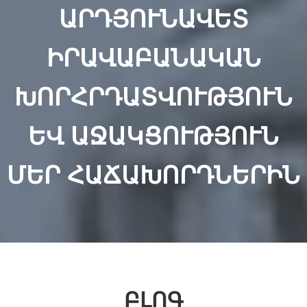
ԱՐԴՅՈՒՆԱՎԵՏ
ԻՐԱՎԱԲԱՆԱԿԱՆ
ԽՈՐՀՐԴԱՏՎՈՒԹՅՈՒՆ
ԵՎ ԱՋԱԿՑՈՒԹՅՈՒՆ
ՄԵՐ ՀԱՃԱԽՈՐԴՆԵՐԻՆ
ԲԼՈԳ