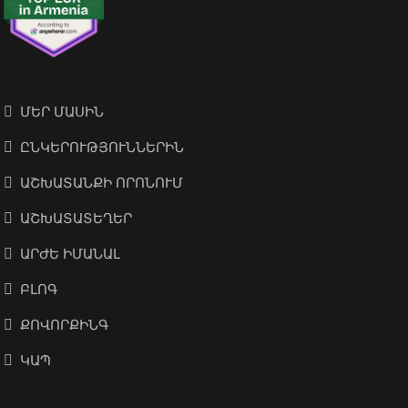
ՄԵՐ ՄԱՍԻՆ
ԸՆԿԵՐՈՒԹՅՈՒՆՆԵՐԻՆ
ԱՇԽԱՏԱՆՔԻ ՈՐՈՆՈՒՄ
ԱՇԽԱՏԱՏԵՂԵՐ
ԱՐԺԵ ԻՄԱՆԱԼ
ԲԼՈԳ
ՔՈՎՈՐՔԻՆԳ
ԿԱՊ