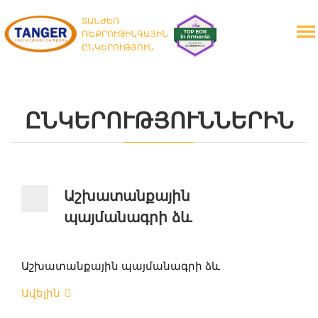
ՏԱՆԺԵՌ
ՌԵՔՐՈՒԹԻՆԳԱՅԻՆ
ԸՆԿԵՐՈՒԹՅՈՒՆ
ԸՆԿԵՐՈՒԹՅՈՒՆՆԵՐԻՆ
Աշխատանքային
պայմանագրի ձև
Աշխատանքային պայմանագրի ձև
Ավելին