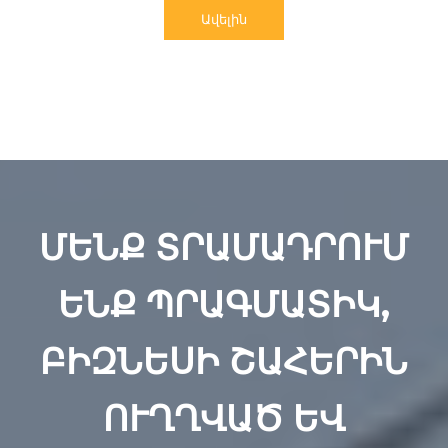
Ավելին
ՄԵՆՔ ՏՐԱՄԱԴՐՈՒՄ
ԵՆՔ ՊՐԱԳՄԱՏԻԿ,
ԲԻԶՆԵՍԻ ՇԱՀԵՐԻՆ
ՈՒՂՂՎԱԾ ԵՎ