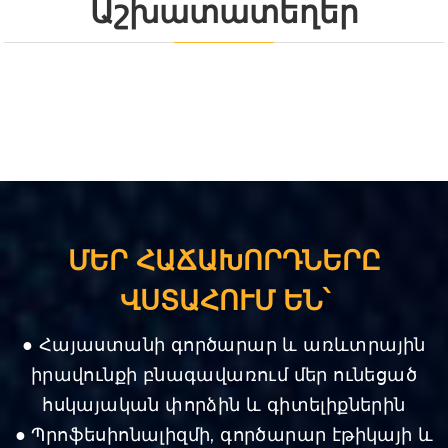
Աշխատատեղեր
ՄԵՐ ՀԱՃԱԽՈՐԴՆԵՐԸ
ՎՍՏԱՀՈՒՄ ԵՆ՝
● Հայաստանի գործարար և առևտրային
իրավունքի բնագավառում մեր ունեցած
հսկայական փորձին և գիտելիքներին
● Պրոֆեսիոնալիզմի, գործարար էթիկայի և